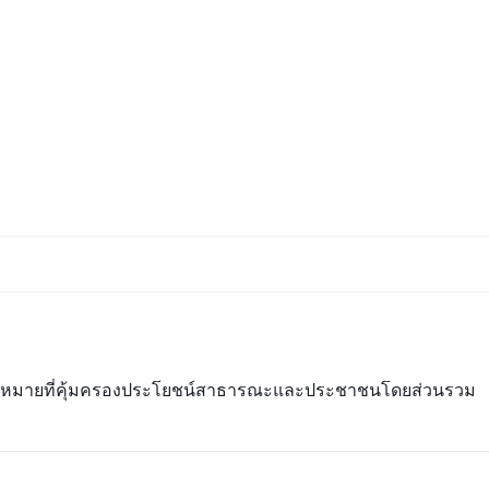
ช้กฎหมายที่คุ้มครองประโยชน์สาธารณะและประชาชนโดยส่วนรวม